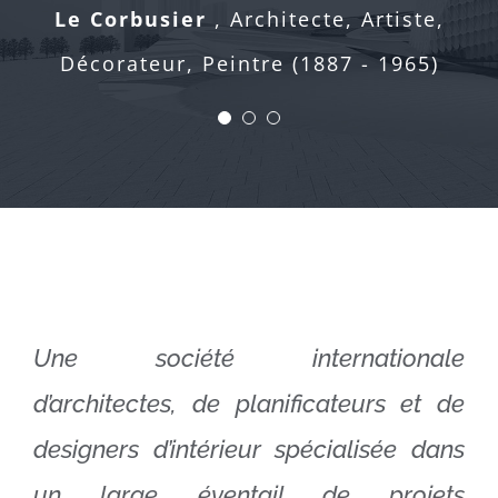
Le Corbusier
,
Architecte, Artiste,
soit comme force, soit comme
formes et de couleurs.
intelligence.
Décorateur, Peintre (1887 - 1965)
Antoni Gaudi
Architecte, Artiste
Victor Hugo
Artiste, écrivain, Poète,
(1852 - 1926)
Romancier (1802 - 1885)
Une société internationale
d’architectes, de planificateurs et de
designers d’intérieur spécialisée dans
un large éventail de projets